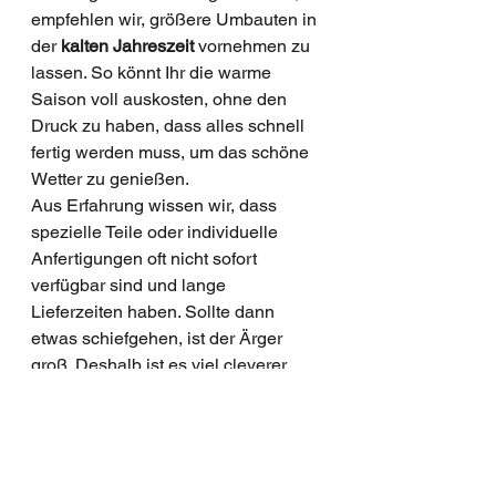
empfehlen wir, größere Umbauten in 
der 
kalten Jahreszeit
 vornehmen zu 
lassen. So könnt Ihr die warme 
Saison voll auskosten, ohne den 
Druck zu haben, dass alles schnell 
fertig werden muss, um das schöne 
Wetter zu genießen.
Aus Erfahrung wissen wir, dass 
spezielle Teile oder individuelle 
Anfertigungen oft nicht sofort 
verfügbar sind und lange 
Lieferzeiten haben. Sollte dann 
etwas schiefgehen, ist der Ärger 
groß. Deshalb ist es viel cleverer, 
solche Projekte im Herbst oder 
Winter anzugehen – wenn ohnehin 
kein typisches „Bike-Wetter“ herrscht.
Habt Ihr nur ein 