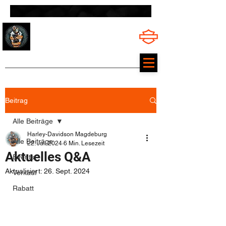
HARLEY-DAVIDSON MAGDEBURG
Offizieller Harley-Davidson Vertragshändler
Beitrag
Alle Beiträge
Harley-Davidson Magdeburg
Alle Beiträge
22. Juli 2024
6 Min. Lesezeit
Aktuelles Q&A
Events
Aktualisiert:
26. Sept. 2024
Verkauf
Rabatt